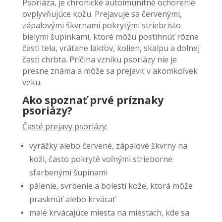
Psoriáza, je chronické autoimunitné ochorenie
ovplyvňujúce kožu. Prejavuje sa červenými,
zápalovými škvrnami pokrytými striebristo
bielymi šupinkami, ktoré môžu postihnúť rôzne
časti tela, vrátane lakťov, kolien, skalpu a dolnej
časti chrbta. Príčina vzniku psoriázy nie je
presne známa a môže sa prejaviť v akomkoľvek
veku.
Ako spoznať prvé príznaky
psoriázy?
Časté prejavy psoriázy:
vyrážky alebo červené, zápalové škvrny na
koži, často pokryté voľnými strieborne
sfarbenými šupinami
pálenie, svrbenie a bolesti kože, ktorá môže
prasknúť alebo krvácať
malé krvácajúce miesta na miestach, kde sa