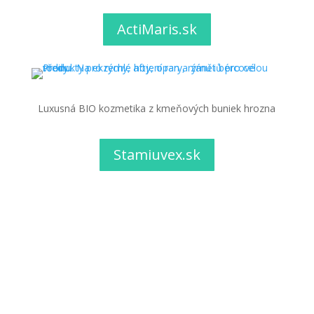
ActiMaris.sk
Luxusná BIO kozmetika z kmeňových buniek hrozna
Stamiuvex.sk