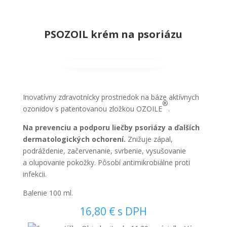
PSOZOIL krém na psoriázu
Inovatívny zdravotnícky prostriedok na báze aktívnych
®
ozonidov s patentovanou zložkou OZOILE
.
Na prevenciu a podporu liečby psoriázy a ďalších
dermatologických ochorení.
Znižuje zápal,
podráždenie, začervenanie, svrbenie, vysušovanie
a olupovanie pokožky. Pôsobí antimikrobiálne proti
infekcii.
Balenie 100 ml.
16,80
€
s DPH