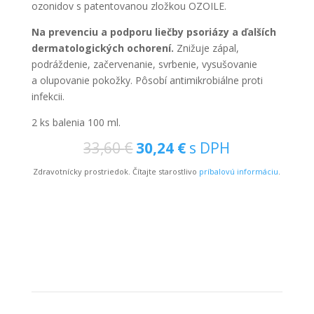
ozonidov s patentovanou zložkou OZOILE.
Na prevenciu a podporu liečby psoriázy a ďalších
dermatologických ochorení.
Znižuje zápal,
podráždenie, začervenanie, svrbenie, vysušovanie
a olupovanie pokožky. Pôsobí antimikrobiálne proti
infekcii.
2 ks balenia 100 ml.
Original
Current
33,60
€
30,24
€
s DPH
price
price
Zdravotnícky prostriedok. Čítajte starostlivo
príbalovú informáciu
.
was:
is:
33,60 €.
30,24 €.