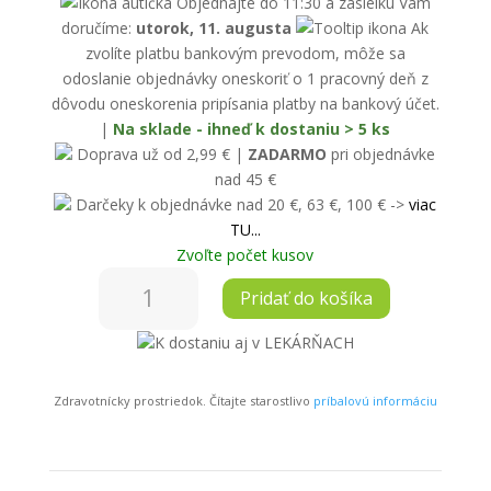
Objednajte do 11:30 a zásielku Vám
doručíme:
utorok, 11. augusta
Ak
zvolíte platbu bankovým prevodom, môže sa
odoslanie objednávky oneskoriť o 1 pracovný deň z
dôvodu oneskorenia pripísania platby na bankový účet.
|
Na sklade - ihneď k dostaniu > 5 ks
Doprava už od 2,99 € |
ZADARMO
pri objednávke
nad 45 €
Darčeky k objednávke nad 20 €, 63 €, 100 € ->
viac
TU...
Zvoľte počet kusov
množstvo
Pridať do košíka
PSOZOIL
krém
K dostaniu aj v LEKÁRŇACH
na
psoriázu
Zdravotnícky prostriedok. Čítajte starostlivo
príbalovú informáciu
100
ml