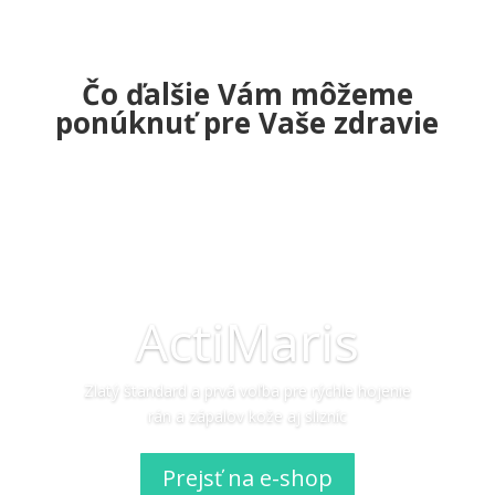
Čo ďalšie Vám môžeme
ponúknuť pre Vaše zdravie
ActiMaris
Zlatý štandard a prvá voľba pre rýchle hojenie
rán a zápalov kože aj slizníc
Prejsť na e-shop