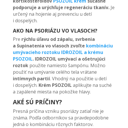
kortikosteroidov
PSOZOIL krém
súčasne
podporuje a urýchľuje regeneráciu tkanív.
Je
určený na hojenie aj prevenciu u detí
i dospelých.
AKO NA PSORIÁZU VO VLASOCH?
Pre
rýchlu úľavu od zápalu, svrbenia
a šupinatenia vo vlasoch zvoľte
kombináciu
umývacieho roztoku IDROZOIL a krému
PSOZOIL
. IDROZOIL umývací a ošetrujúci
roztok
použite namiesto šampónu. Možno
použiť na umývanie celého tela vrátane
intímnych partií
. Vhodný na použitie u detí
i dospelých.
Krém PSOZOIL
aplikujte na suché
a zapálené miesta na pokožke hlavy.
AKÉ SÚ PRÍČINY?
Presná príčina vzniku psoriázy zatiaľ nie je
známa. Podľa odborníkov sa pravdepodobne
jedná o kombináciu rôznych faktorov.