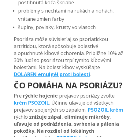
postihnutá koža škriabe
problémy s nechtami na rukách a nohách,
vrátane zmien farby
šupiny, povlaky, krusty vo vlasoch
Psoriáza môže súvisieť aj so psoriatickou
artritídou, ktorá spôsobuje bolestivé
a opuchnuté kĺbové ochorenia. Približne 10% až
30% ľudí so psoriázou trpí týmito kĺbovými
bolesťami. Na bolesť kĺbov vyskúšajte
DOLAREN emulgél proti bolesti
.
ČO POMÁHA NA PSORIÁZU?
Pre
rýchle hojenie
prejavov psoriázy zvoľte
krém PSOZOIL
. Účinne uľavuje od všetkých
prejavov spojených so zápalom.
PSOZOIL krém
rýchlo
znižuje zápal, eliminuje mikróby,
uľavuje od podráždenia, svrbenia a pálenia
pokožky. Na rozdiel od lokálnych