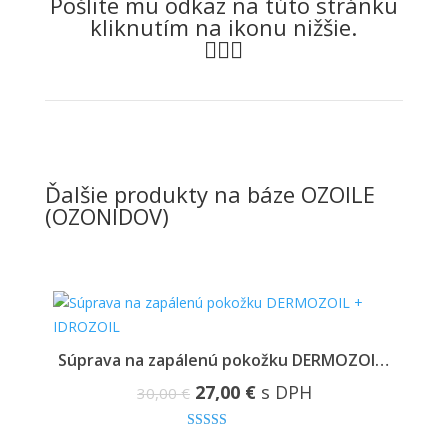
Pošlite mu odkaz na túto stránku
kliknutím na ikonu nižšie.
Ďalšie produkty na báze OZOILE
(OZONIDOV)
Súprava na pokožku s psoriázou PSOZOIL + IDROZOIL
Súprava na zapálenú pokožku DERMOZOIL + IDROZOIL
Original
Current
27,00
€
s DPH
30,00
€
price
price