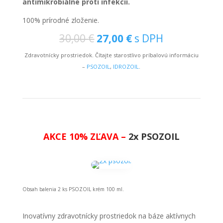
antimikrobiálne proti infekcii.
100% prírodné zloženie.
Original
Current
30,00
€
27,00
€
s DPH
price
price
Zdravotnícky prostriedok. Čítajte starostlivo príbalovú informáciu
was:
is:
–
PSOZOIL
,
IDROZOIL
.
30,00 €.
27,00 €.
AKCE 10%
ZĽAVA
–
2x PSOZOIL
Obsah balenia 2 ks PSOZOIL krém 100 ml.
Inovatívny zdravotnícky prostriedok na báze aktívnych