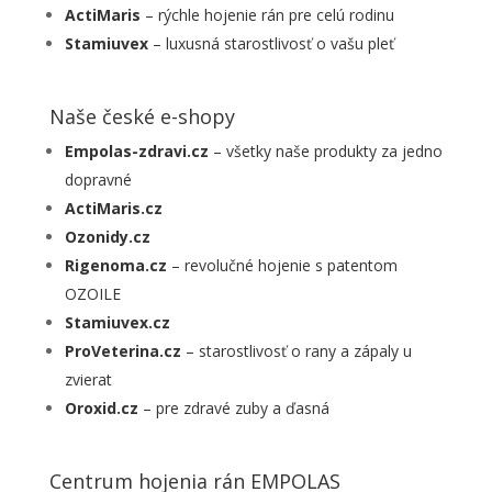
ActiMaris
– rýchle hojenie rán pre celú rodinu
Stamiuvex
– luxusná starostlivosť o vašu pleť
Naše české e-shopy
Empolas-zdravi.cz
– všetky naše produkty za jedno
dopravné
ActiMaris.cz
Ozonidy.cz
Rigenoma.cz
– revolučné hojenie s patentom
OZOILE
Stamiuvex.cz
ProVeterina.cz
– starostlivosť o rany a zápaly u
zvierat
Oroxid.cz
– pre zdravé zuby a ďasná
Centrum hojenia rán EMPOLAS